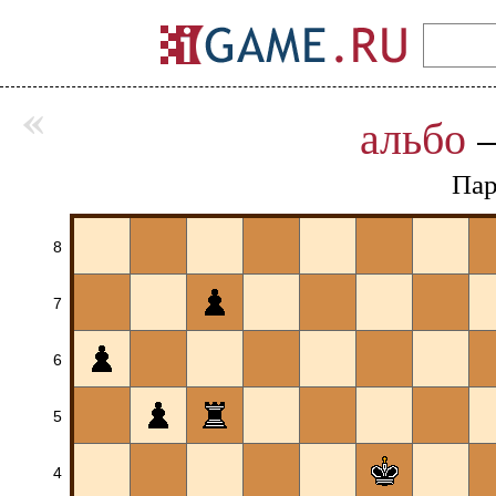
«
альбо
Пар
8
7
6
5
4