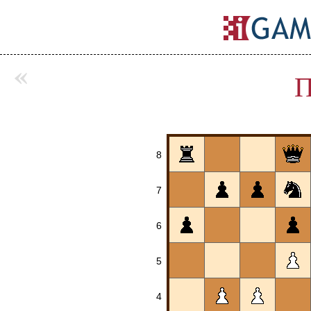
«
П
8
7
6
5
4