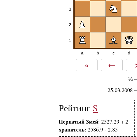
3
2
1
a
b
c
d
«
←
½
25.03.2008 
Рейтинг
S
Пернатый Змей
: 2527.29 + 2
хранитель
: 2586.9 - 2.85