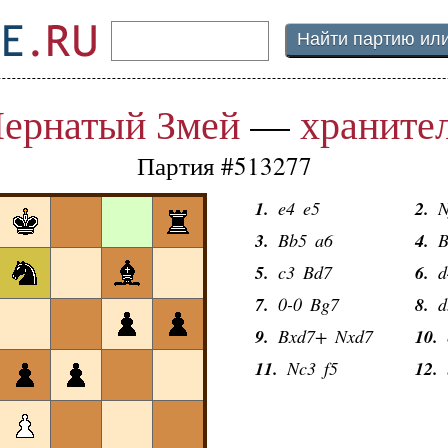
ернатый Змей
—
храните
Партия #513277
1.
e4
e5
2.
N
3.
Bb5
a6
4.
B
5.
c3
Bd7
6.
d
7.
0-0
Bg7
8.
d
9.
Bxd7+
Nxd7
10.
11.
Nc3
f5
12.