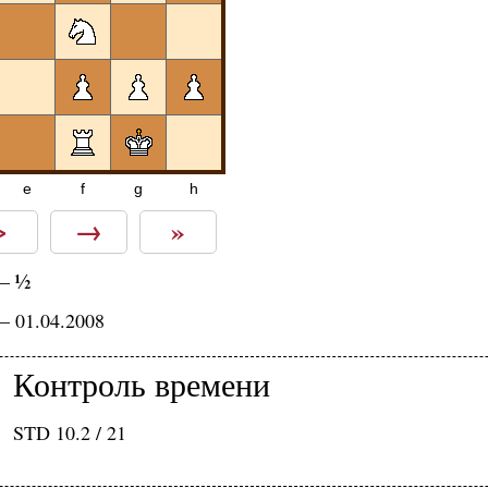
e
f
g
h
>
→
»
½
—
— 01.04.2008
Контроль времени
STD 10.2 / 21