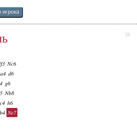
»
ль
f3
Nc6
a4
d6
4
g6
5
Nb8
c4
h6
b4
Ne7