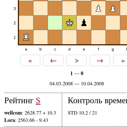
3
2
1
a
b
c
d
e
f
g
«
←
>
→
»
1
0
—
04.03.2008 — 10.04.2008
Рейтинг
S
Контроль време
wellcom
: 2628.77 + 10.3
STD 10.2 / 21
Lora
: 2563.66 - 9.43