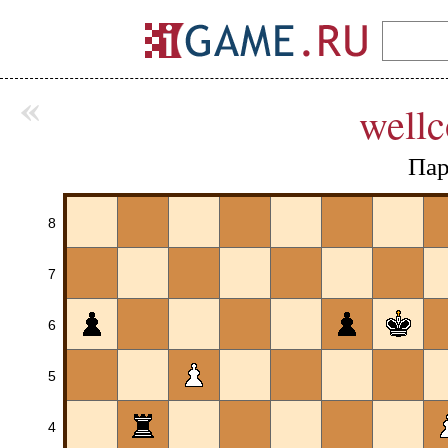
«
well
Пар
8
7
6
5
4