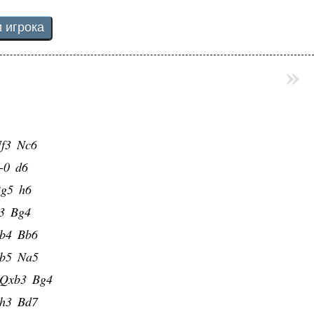
»
f3
Nc6
-0
d6
g5
h6
3
Bg4
b4
Bb6
b5
Na5
Qxb3
Bg4
h3
Bd7