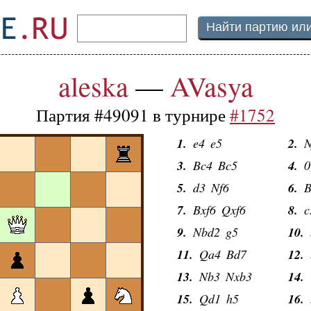
aleska
—
AVasya
Партия #49091 в турнире
#1752
1.
e4
e5
2.
N
3.
Bc4
Bc5
4.
0
5.
d3
Nf6
6.
B
7.
Bxf6
Qxf6
8.
c
9.
Nbd2
g5
10.
11.
Qa4
Bd7
12.
13.
Nb3
Nxb3
14.
15.
Qd1
h5
16.