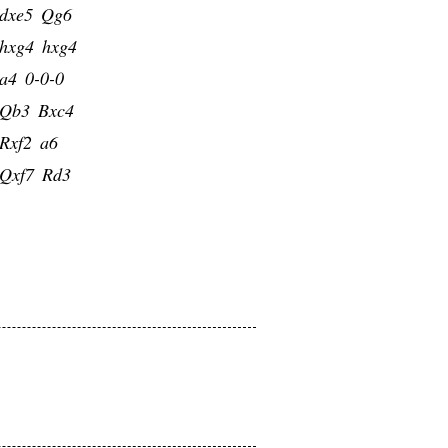
dxe5
Qg6
hxg4
hxg4
a4
0-0-0
Qb3
Bxc4
Rxf2
a6
Qxf7
Rd3