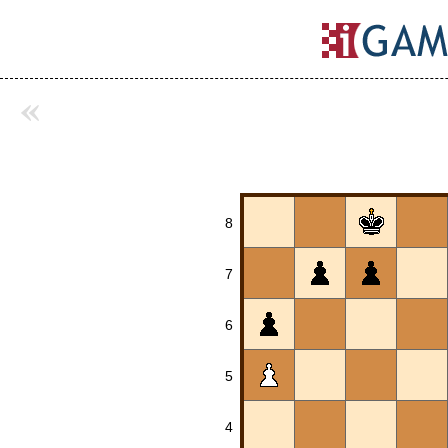
«
8
7
6
5
4