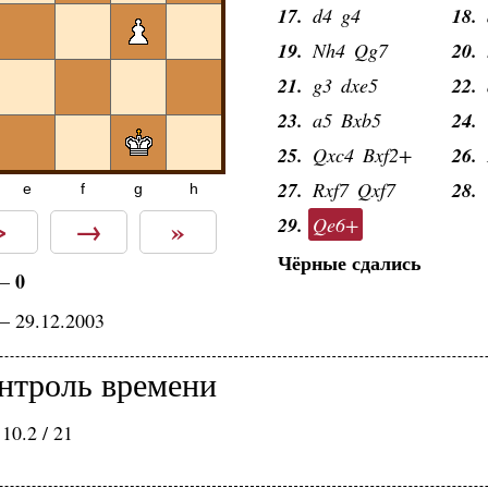
17.
d4
g4
18.
19.
Nh4
Qg7
20.
21.
g3
dxe5
22.
23.
a5
Bxb5
24.
25.
Qxc4
Bxf2+
26.
27.
Rxf7
Qxf7
28.
e
f
g
h
>
→
»
29.
Qe6+
Чёрные сдались
0
—
— 29.12.2003
нтроль времени
10.2 / 21