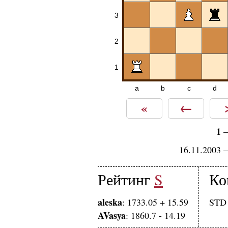
3
2
1
a
b
c
d
«
←
1
16.11.2003 
Рейтинг
S
Ко
aleska
: 1733.05 + 15.59
STD 
AVasya
: 1860.7 - 14.19