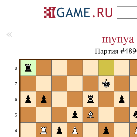
«
mynya
Партия #489
8
7
6
5
4