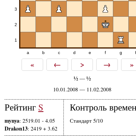
3
2
1
a
b
c
d
e
f
g
«
←
>
→
»
½
½
—
10.01.2008 — 11.02.2008
Рейтинг
S
Контроль време
mynya
: 2519.01 - 4.05
Стандарт 5/10
Drakon13
: 2419 + 3.62