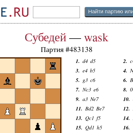
Субедей
—
wask
Партия #483138
1.
d4
d5
2.
c
3.
e4
b5
4.
N
5.
g3
c6
6.
B
7.
Nc3
e6
8.
0
9.
a3
Ne7
10.
11.
Bd2
Be7
12.
13.
Qc1
f5
14.
15.
Qd1
h5
16.