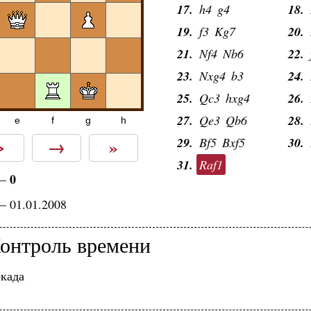
17.
h4
g4
18.
19.
f3
Kg7
20.
21.
Nf4
Nb6
22.
23.
Nxg4
b3
24.
25.
Qc3
hxg4
26.
27.
Qe3
Qb6
28.
e
f
g
h
>
→
»
29.
Bf5
Bxf5
30.
31.
Raf1
0
—
— 01.01.2008
онтроль времени
када