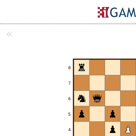
«
8
7
6
5
4