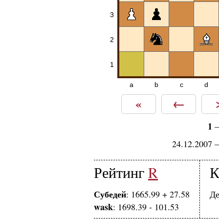
3
2
1
a
b
c
d
«
←
1
24.12.2007 
Рейтинг
R
К
Субедей
: 1665.99 + 27.58
Де
wask
: 1698.39 - 101.53