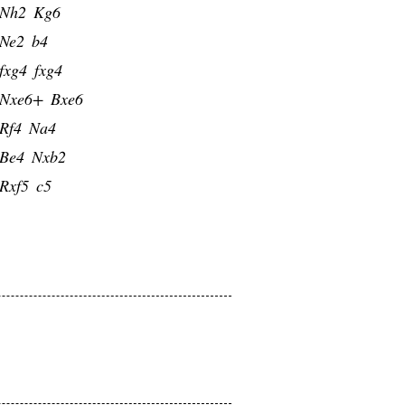
Nh2
Kg6
Ne2
b4
fxg4
fxg4
Nxe6+
Bxe6
Rf4
Na4
Be4
Nxb2
Rxf5
c5