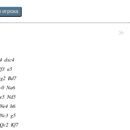
»
4
dxc4
f3
a5
g2
Bd7
-0
Na6
e5
Nd5
Ne4
h6
Nc3
g5
Qc2
Kf7