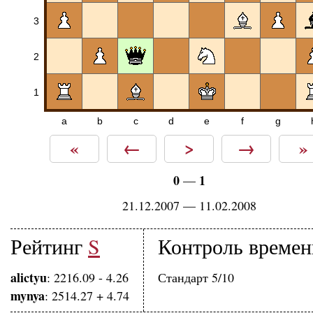
3
2
1
a
b
c
d
e
f
g
«
←
>
→
»
0
1
—
21.12.2007 — 11.02.2008
Рейтинг
S
Контроль времен
alictyu
: 2216.09 - 4.26
Стандарт 5/10
mynya
: 2514.27 + 4.74