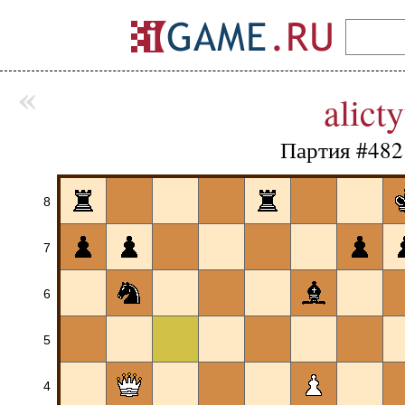
«
alict
Партия #482
8
7
6
5
4