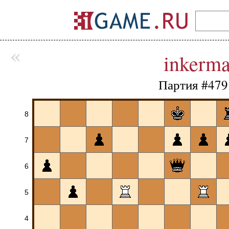
«
inkerm
Партия #479
8
7
6
5
4