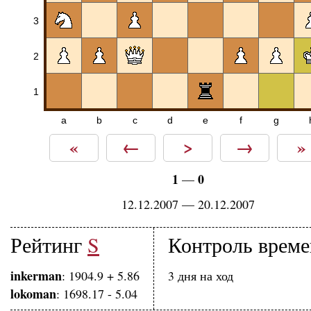
3
2
1
a
b
c
d
e
f
g
«
←
>
→
»
1
0
—
12.12.2007 — 20.12.2007
Рейтинг
S
Контроль врем
inkerman
: 1904.9 + 5.86
3 дня на ход
lokoman
: 1698.17 - 5.04