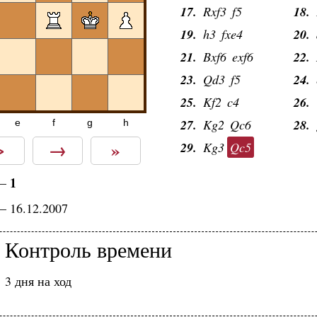
17.
Rxf3
f5
18.
19.
h3
fxe4
20.
21.
Bxf6
exf6
22.
23.
Qd3
f5
24.
25.
Kf2
c4
26.
27.
Kg2
Qc6
28.
e
f
g
h
>
→
»
29.
Kg3
Qc5
1
—
— 16.12.2007
Контроль времени
3 дня на ход