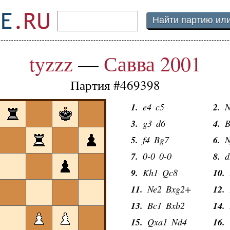
tyzzz
—
Савва 2001
Партия #469398
1.
e4
c5
2.
N
3.
g3
d6
4.
B
5.
f4
Bg7
6.
N
7.
0-0
0-0
8.
d
9.
Kh1
Qc8
10.
11.
Ne2
Bxg2+
12.
13.
Bc1
Bxb2
14.
15.
Qxa1
Nd4
16.