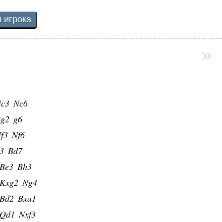
»
c3
Nc6
g2
g6
f3
Nf6
3
Bd7
Be3
Bh3
Kxg2
Ng4
Bd2
Bxa1
Qd1
Nxf3