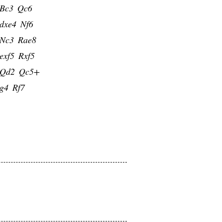
Bc3
Qc6
dxe4
Nf6
Nc3
Rae8
exf5
Rxf5
Qd2
Qc5+
g4
Rf7