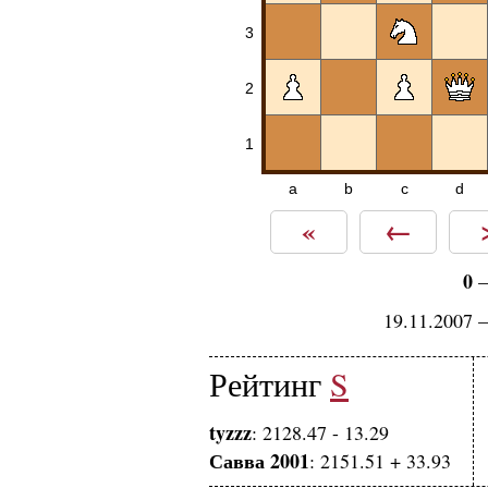
3
2
1
a
b
c
d
«
←
0
19.11.2007 
Рейтинг
S
tyzzz
: 2128.47 - 13.29
Савва 2001
: 2151.51 + 33.93