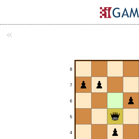
«
8
7
6
5
4