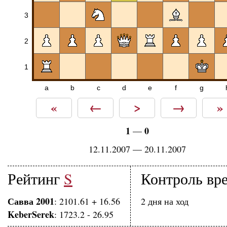
3
2
1
a
b
c
d
e
f
g
«
←
>
→
»
1
0
—
12.11.2007 — 20.11.2007
Рейтинг
S
Контроль вр
Савва 2001
: 2101.61 + 16.56
2 дня на ход
KeberSerek
: 1723.2 - 26.95