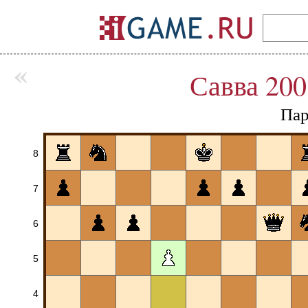
«
Савва 200
Пар
8
7
6
5
4