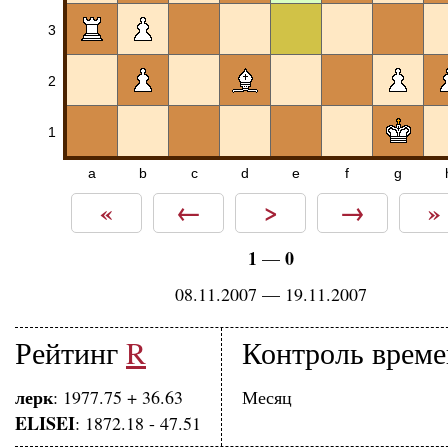
3
2
1
a
b
c
d
e
f
g
«
←
>
→
»
1
0
—
08.11.2007 — 19.11.2007
Рейтинг
R
Контроль врем
лерк
: 1977.75 + 36.63
Месяц
ELISEI
: 1872.18 - 47.51