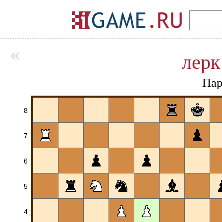
«
лерк
Пар
8
7
6
5
4