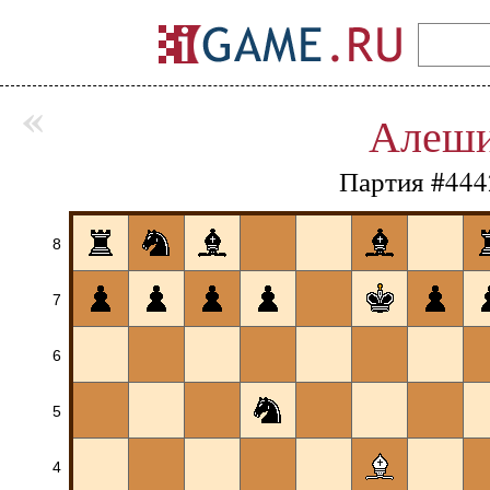
«
Алеш
Партия #444
8
7
6
5
4