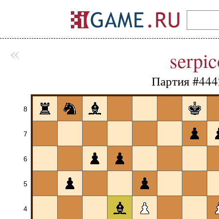
«
serpic
Партия #444
8
7
6
5
4