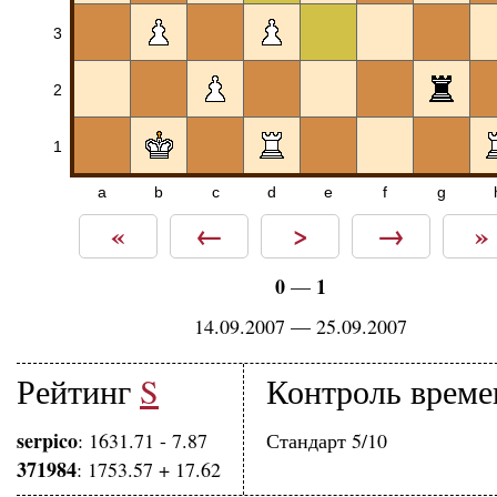
3
2
1
a
b
c
d
e
f
g
«
←
>
→
»
0
1
—
14.09.2007 — 25.09.2007
Рейтинг
S
Контроль време
serpico
: 1631.71 - 7.87
Стандарт 5/10
371984
: 1753.57 + 17.62