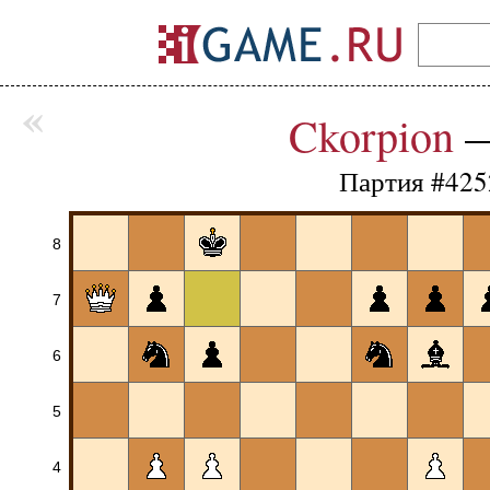
«
Ckorpion
Партия #425
8
7
6
5
4