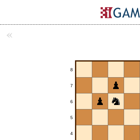
«
8
7
6
5
4