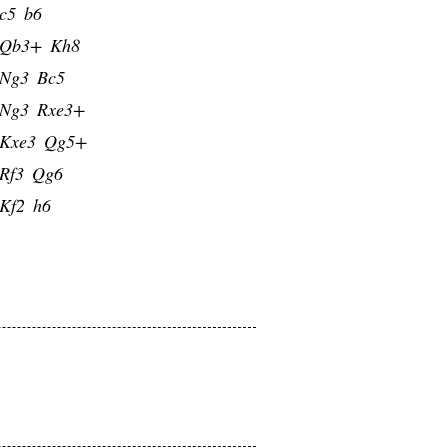
c5
b6
Qb3+
Kh8
Ng3
Bc5
Ng3
Rxe3+
Kxe3
Qg5+
Rf3
Qg6
Kf2
h6