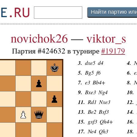
novichok26
—
viktor_s
Партия #424632 в турнире
#19179
1.
d4
d5
2.
c
3.
dxe5
d4
4.
N
5.
Bg5
f6
6.
e
7.
e3
Bb4+
8.
N
9.
Bxe3
Ng4
10.
11.
Rd1
Nxe3
12.
13.
Be2
Bxf3
14.
15.
gxf3
Qh4+
16.
17.
Ne4
Qh3
18.