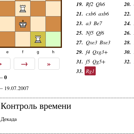
19.
Rf2
Qh6
20.
21.
cxb6
axb6
22.
23.
a3
Be7
24.
25.
Nf5
Qf6
26.
27.
Qxe3
Bxe3
28.
29.
f4
Qxg3+
30.
e
f
g
h
>
→
»
31.
f5
Qg5+
32.
33.
Rg1
0
—
— 19.07.2007
Контроль времени
Декада