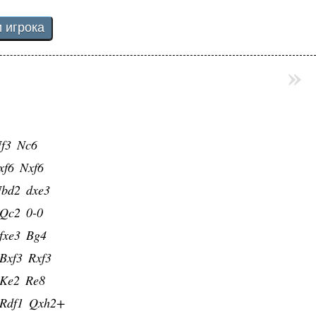
»
4
e5
f3
Nc6
xf6
Nxf6
bd2
dxe3
Qc2
0-0
fxe3
Bg4
Bxf3
Rxf3
Ke2
Re8
Rdf1
Qxh2+