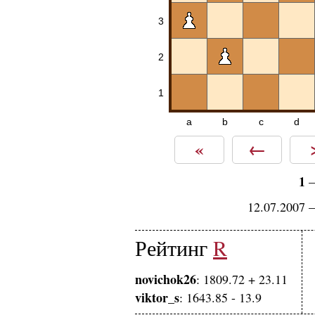
3
2
1
a
b
c
d
«
←
1
12.07.2007 
Рейтинг
R
novichok26
: 1809.72 + 23.11
viktor_s
: 1643.85 - 13.9