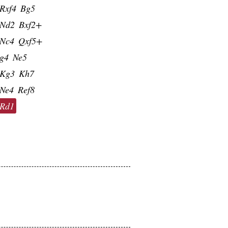
Rxf4
Bg5
Nd2
Bxf2+
Nc4
Qxf5+
g4
Ne5
Kg3
Kh7
Ne4
Ref8
Rd1