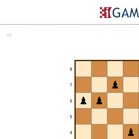
«
8
7
6
5
4