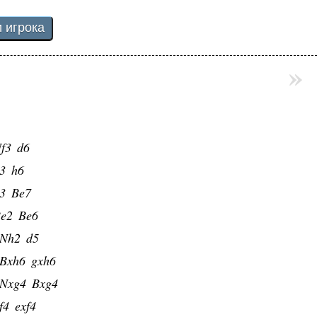
»
f3
d6
3
h6
3
Be7
e2
Be6
Nh2
d5
Bxh6
gxh6
Nxg4
Bxg4
f4
exf4