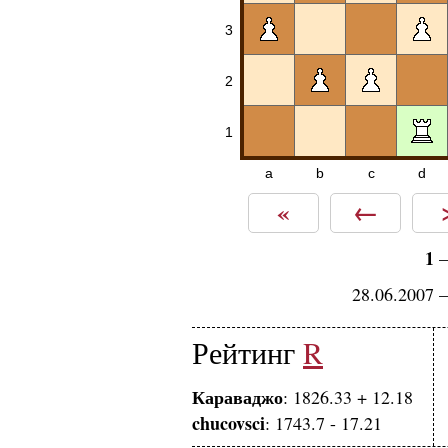
3
2
1
a
b
c
d
«
←
1
28.06.2007 
Рейтинг
R
Караваджо
: 1826.33 + 12.18
chucovsci
: 1743.7 - 17.21