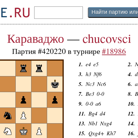
Караваджо
—
chucovsci
Партия #420220 в турнире
#18986
1.
e4
e5
2.
N
3.
h3
Nf6
4.
d
5.
Nc3
Nc6
6.
a
7.
Be3
0-0
8.
B
9.
0-0
a6
10.
11.
Bg4
d4
12.
13.
Nb1
Nxg4
14.
15.
Qxg4+
Kh7
16.