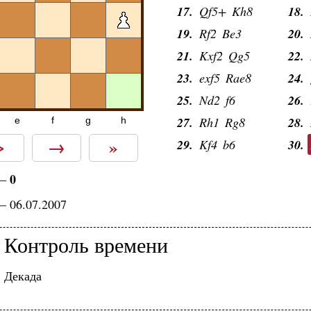
17.
Qf5+
Kh8
18.
19.
Rf2
Be3
20.
21.
Kxf2
Qg5
22.
23.
exf5
Rae8
24.
25.
Nd2
f6
26.
27.
Rh1
Rg8
28.
e
f
g
h
>
→
»
29.
Kf4
b6
30.
0
—
— 06.07.2007
Контроль времени
Декада