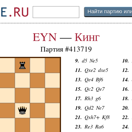
1.
e4
Nf6
2.
e
EYN
—
Кинг
3.
d4
d6
4.
N
5.
exd6
exd6
6.
B
Партия #413719
7.
0-0
Be7
8.
c
9.
d5
Ne5
10.
11.
Qxe2
dxe5
12.
13.
Qe4
Bf6
14.
15.
Qc2
Qe7
16.
17.
Rh3
g6
18.
19.
Qd2
Ne7
20.
21.
Qxh7+
Kf8
22.
23.
Re3
Ra6
24.