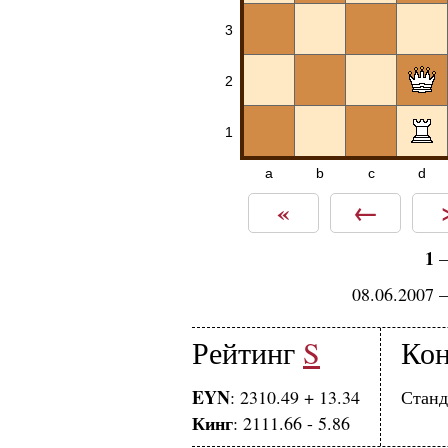
3
2
1
a
b
c
d
«
←
1
08.06.2007 
Рейтинг
S
Кон
EYN
: 2310.49 + 13.34
Станд
Кинг
: 2111.66 - 5.86