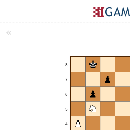
«
8
7
6
5
4