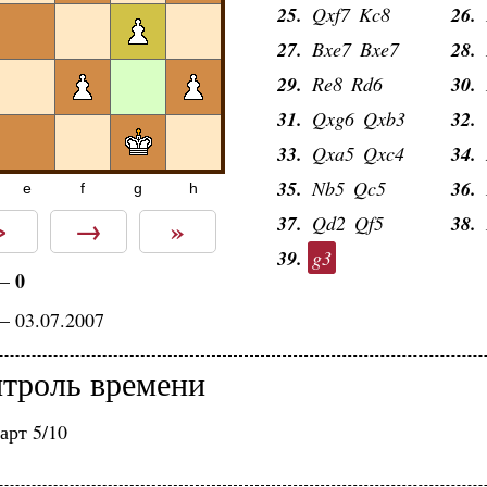
25.
Qxf7
Kc8
26.
27.
Bxe7
Bxe7
28.
29.
Re8
Rd6
30.
31.
Qxg6
Qxb3
32.
33.
Qxa5
Qxc4
34.
35.
Nb5
Qc5
36.
e
f
g
h
>
→
»
37.
Qd2
Qf5
38.
39.
g3
0
—
— 03.07.2007
троль времени
арт 5/10