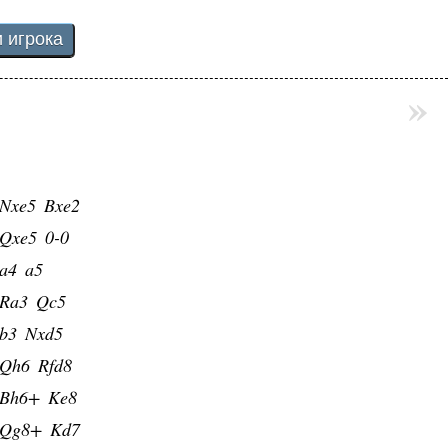
5
Nd5
»
f3
Bg4
e2
Nc6
4
Nb6
Nxe5
Bxe2
Qxe5
0-0
a4
a5
Ra3
Qc5
b3
Nxd5
Qh6
Rfd8
Bh6+
Ke8
Qg8+
Kd7