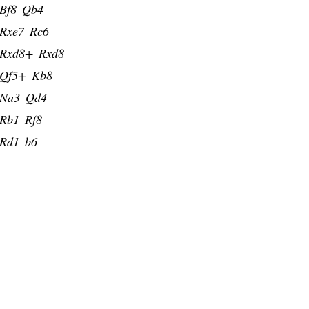
Bf8
Qb4
Rxe7
Rc6
Rxd8+
Rxd8
Qf5+
Kb8
Na3
Qd4
Rb1
Rf8
Rd1
b6