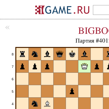
«
BIGBO
Партия #401
8
7
6
5
4