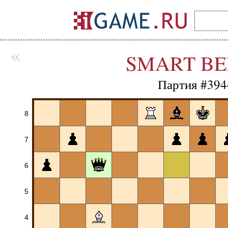
«
SMART BE
Партия #394
8
7
6
5
4