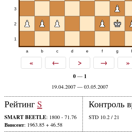
3
2
1
a
b
c
d
e
f
g
«
←
>
→
»
0
1
—
19.04.2007 — 03.05.2007
Рейтинг
S
Контроль 
SMART BEETLE
: 1800 - 71.76
STD 10.2 / 21
Винсент
: 1963.85 + 46.58