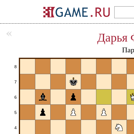
«
Дарья 
Пар
8
7
6
5
4