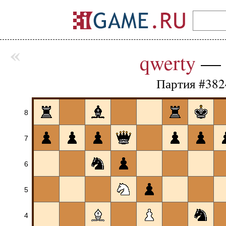
«
qwerty
—
Партия #382
8
7
6
5
4