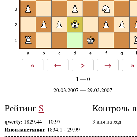
3
2
1
a
b
c
d
e
f
g
«
←
>
→
»
1
0
—
20.03.2007 — 29.03.2007
Рейтинг
S
Контроль 
qwerty
: 1829.44 + 10.97
3 дня на ход
Инопланетянин
: 1834.1 - 29.99