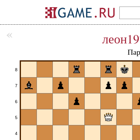
«
леон19
Пар
8
7
6
5
4