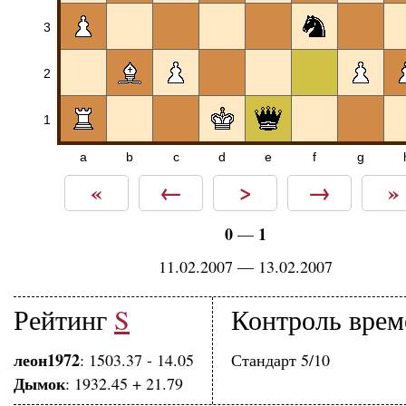
3
2
1
a
b
c
d
e
f
g
«
←
>
→
»
0
1
—
11.02.2007 — 13.02.2007
Рейтинг
S
Контроль врем
леон1972
: 1503.37 - 14.05
Стандарт 5/10
Дымок
: 1932.45 + 21.79