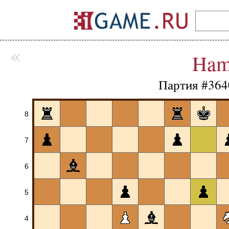
«
Ham
Партия #364
8
7
6
5
4