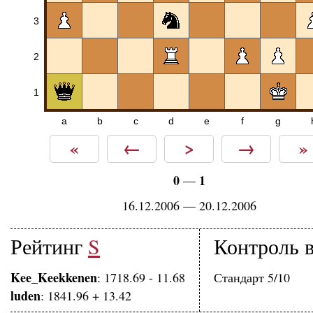
3
2
1
a
b
c
d
e
f
g
«
←
>
→
»
0
1
—
16.12.2006 — 20.12.2006
Рейтинг
S
Контроль 
Kee_Keekkenen
: 1718.69 - 11.68
Стандарт 5/10
luden
: 1841.96 + 13.42