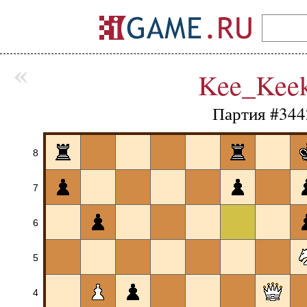
«
Kee_Kee
Партия #344
8
7
6
5
4