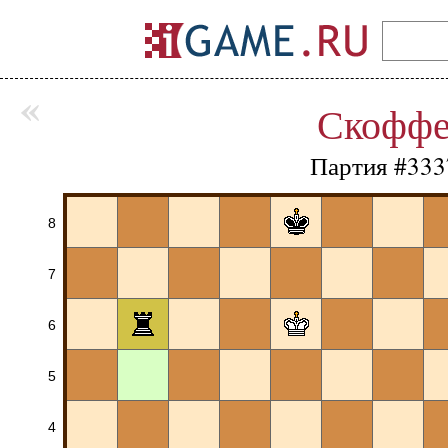
«
Скофф
Партия #333
8
7
6
5
4