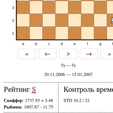
3
2
1
a
b
c
d
e
f
g
«
←
>
→
»
½
½
—
20.11.2006 — 15.01.2007
Рейтинг
S
Контроль врем
Скоффер
: 1737.93 + 3.48
STD 10.2 / 21
Рыбачек
: 1807.87 - 11.75