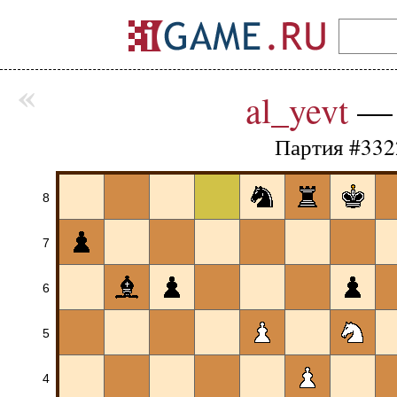
«
al_yevt
Партия #332
8
7
6
5
4