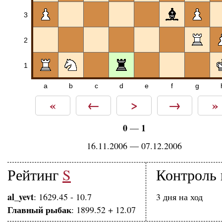
3
2
1
a
b
c
d
e
f
g
«
←
>
→
»
0
1
—
16.11.2006 — 07.12.2006
Рейтинг
S
Контроль 
al_yevt
: 1629.45 - 10.7
3 дня на ход
Главный рыбак
: 1899.52 + 12.07