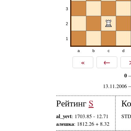
3
2
1
a
b
c
d
«
←
0
13.11.2006 
Рейтинг
S
Ко
al_yevt
: 1703.85 - 12.71
STD 
алешка
: 1812.26 + 8.32