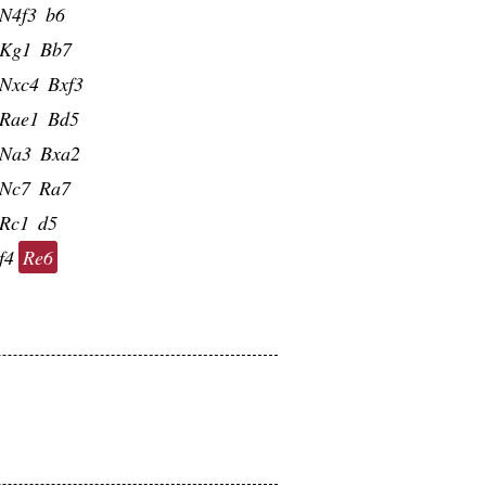
N4f3
b6
Kg1
Bb7
Nxc4
Bxf3
Rae1
Bd5
Na3
Bxa2
Nc7
Ra7
Rc1
d5
f4
Re6