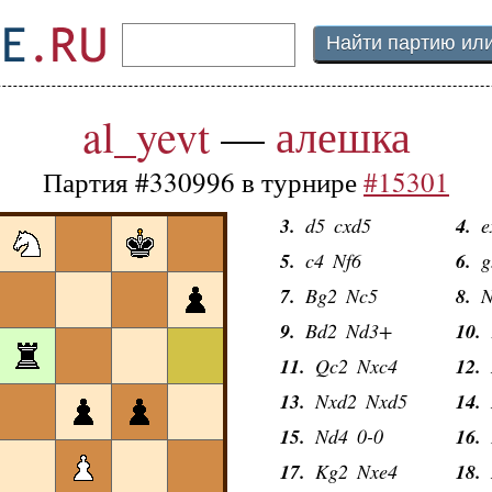
al_yevt
—
алешка
Партия #330996 в турнире
#15301
1.
e4
d6
2.
d
3.
d5
cxd5
4.
e
5.
c4
Nf6
6.
g
7.
Bg2
Nc5
8.
N
9.
Bd2
Nd3+
10.
11.
Qc2
Nxc4
12.
13.
Nxd2
Nxd5
14.
15.
Nd4
0-0
16.
17.
Kg2
Nxe4
18.