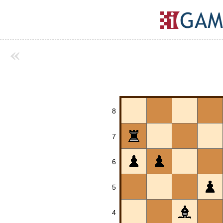
«
8
7
6
5
4