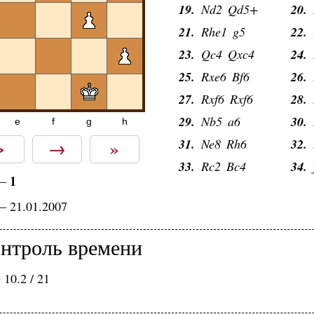
19.
Nd2
Qd5+
20.
21.
Rhe1
g5
22.
23.
Qc4
Qxc4
24.
25.
Rxe6
Bf6
26.
27.
Rxf6
Rxf6
28.
29.
Nb5
a6
30.
e
f
g
h
>
→
»
31.
Ne8
Rh6
32.
33.
Rc2
Bc4
34.
1
—
— 21.01.2007
нтроль времени
10.2 / 21