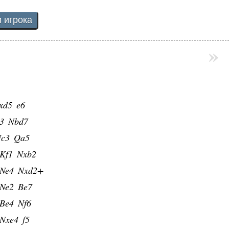
»
4
c6
xd5
e6
3
Nbd7
c3
Qa5
Kf1
Nxb2
Ne4
Nxd2+
Ne2
Be7
Be4
Nf6
Nxe4
f5