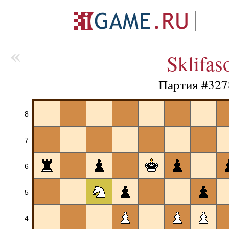
«
Sklifas
Партия #327
8
7
6
5
4