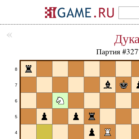
«
Дука
Партия #327
8
7
6
5
4