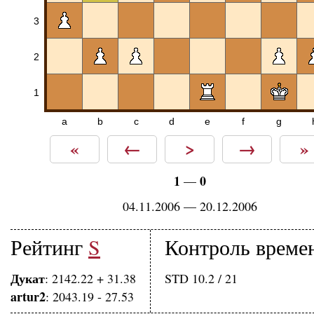
3
2
1
a
b
c
d
e
f
g
«
←
>
→
»
1
0
—
04.11.2006 — 20.12.2006
Рейтинг
S
Контроль време
Дукат
: 2142.22 + 31.38
STD 10.2 / 21
artur2
: 2043.19 - 27.53