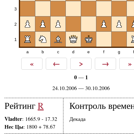
3
2
1
a
b
c
d
e
f
g
«
←
>
→
»
0
1
—
24.10.2006 — 30.10.2006
Рейтинг
R
Контроль време
Vladter
: 1665.9 - 17.32
Декада
Нес Цы
: 1800 + 78.67