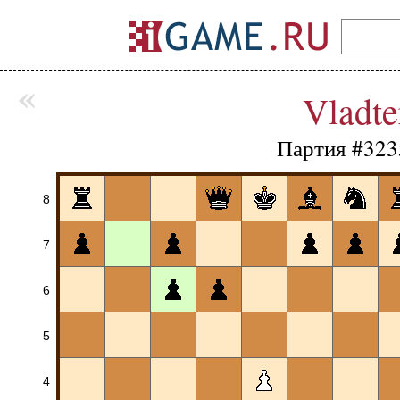
«
Vladte
Партия #323
8
7
6
5
4