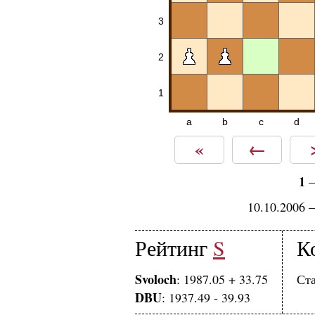
3
2
1
a
b
c
d
«
←
1
10.10.2006 
Рейтинг
S
К
Svoloch
: 1987.05 + 33.75
Ста
DBU
: 1937.49 - 39.93