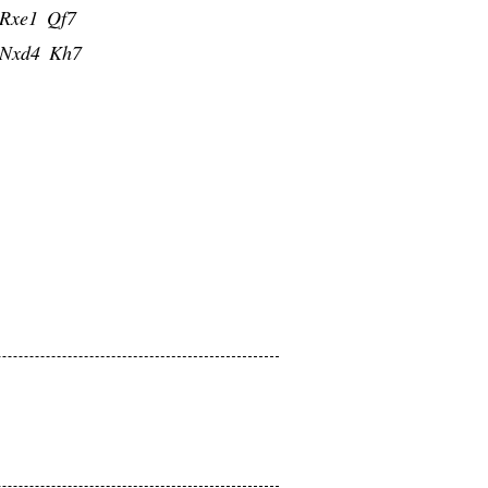
Rxe1
Qf7
Nxd4
Kh7