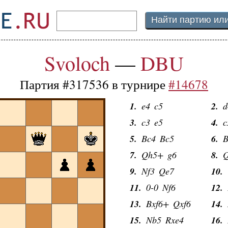
Svoloch
—
DBU
Партия #317536 в турнире
#14678
1.
e4
c5
2.
d
3.
c3
e5
4.
c
5.
Bc4
Bc5
6.
B
7.
Qh5+
g6
8.
Q
9.
Nf3
Qe7
10.
11.
0-0
Nf6
12.
13.
Bxf6+
Qxf6
14.
15.
Nb5
Rxe4
16.