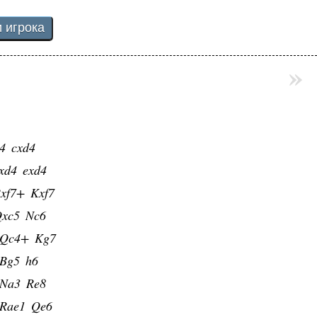
»
4
cxd4
xd4
exd4
xf7+
Kxf7
xc5
Nc6
Qc4+
Kg7
Bg5
h6
Na3
Re8
Rae1
Qe6