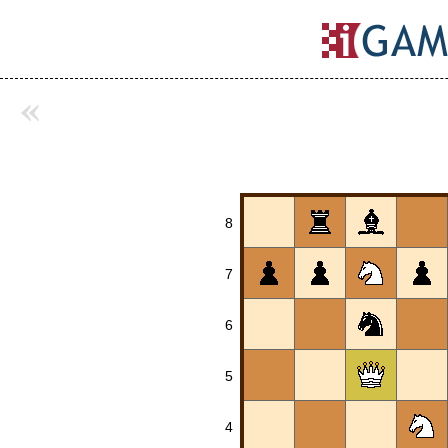
«
8
7
6
5
4