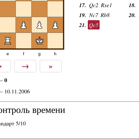
17.
Qc2
Rxe1
18.
19.
Nc7
Rb8
20.
21.
Qc5
e
f
g
h
>
→
»
0
—
— 10.11.2006
онтроль времени
ндарт 5/10