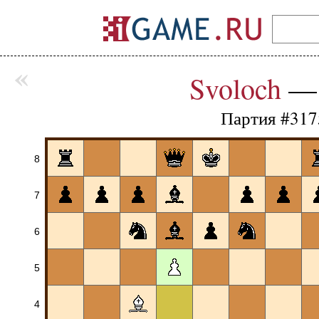
«
Svoloch
Партия #317
8
7
6
5
4