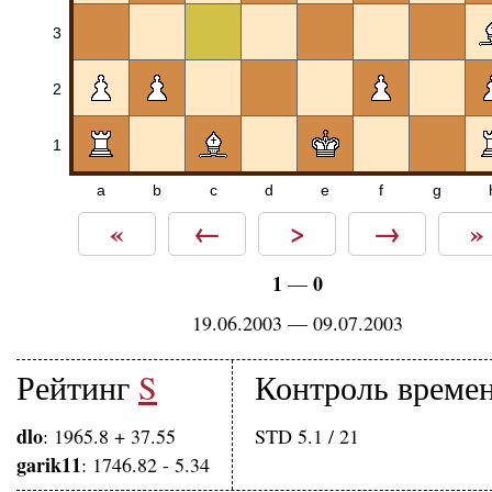
3
2
1
a
b
c
d
e
f
g
«
←
>
→
»
1
0
—
19.06.2003 — 09.07.2003
Рейтинг
S
Контроль време
dlo
: 1965.8 + 37.55
STD 5.1 / 21
garik11
: 1746.82 - 5.34