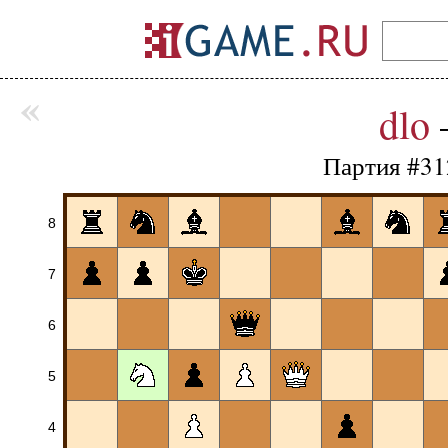
«
dlo
Партия #31
8
7
6
5
4