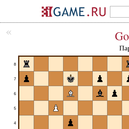
«
Go
Па
8
7
6
5
4