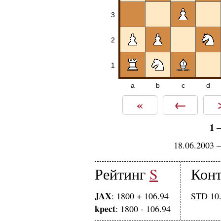
3
2
1
a
b
c
d
«
←
1
18.06.2003 
Рейтинг
S
Конт
JAX
: 1800 + 106.94
STD 10.
kpect
: 1800 - 106.94