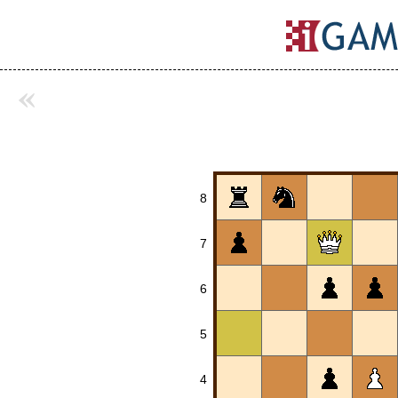
«
8
7
6
5
4