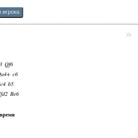
»
3
Qf6
Qa4+
c6
c4
b5
fd2
Be6
 время