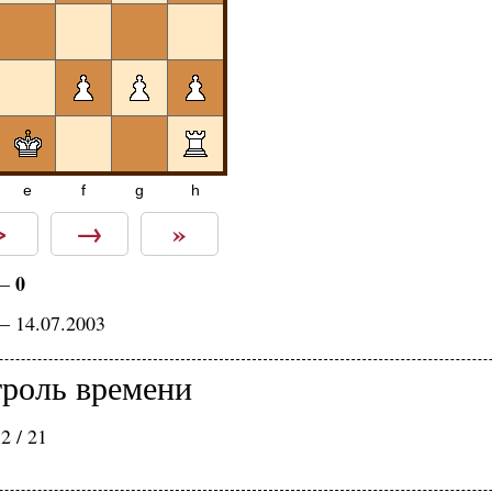
e
f
g
h
>
→
»
0
—
— 14.07.2003
роль времени
2 / 21