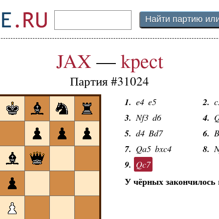
JAX
—
kpect
Партия #31024
1.
e4
e5
2.
c
3.
Nf3
d6
4.
5.
d4
Bd7
6.
B
7.
Qa5
bxc4
8.
N
9.
Qc7
У чёрных закончилось