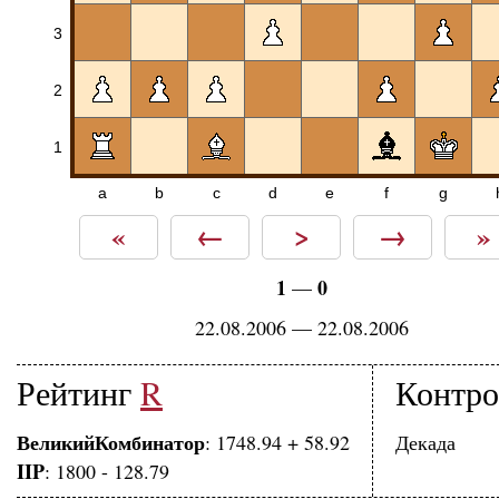
3
2
1
a
b
c
d
e
f
g
«
←
>
→
»
1
0
—
22.08.2006 — 22.08.2006
Рейтинг
R
Контро
ВеликийКомбинатор
: 1748.94 + 58.92
Декада
IIP
: 1800 - 128.79