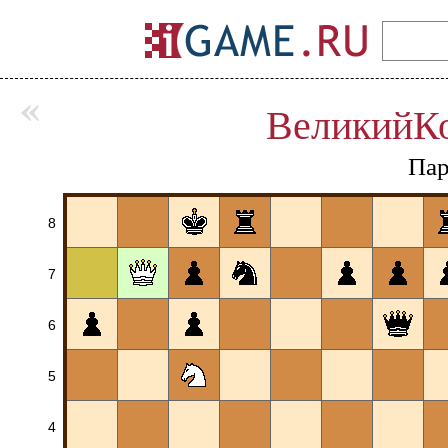
«
ВеликийК
Пар
8
7
6
5
4