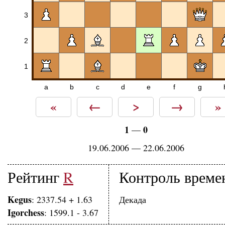
3
2
1
a
b
c
d
e
f
g
«
←
>
→
»
1
0
—
19.06.2006 — 22.06.2006
Рейтинг
R
Контроль време
Kegus
: 2337.54 + 1.63
Декада
Igorchess
: 1599.1 - 3.67