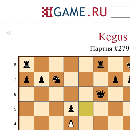
«
Kegus
Партия #279
8
7
6
5
4