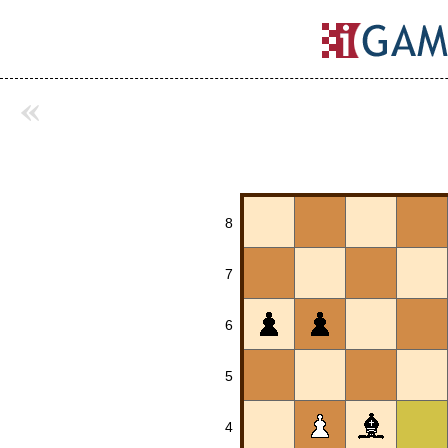
«
8
7
6
5
4