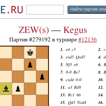
ZEW(s)
—
Kegus
Партия #279192 в турнире
#12136
1.
e4
c5
2.
c
3.
exd5
Qxd5
4.
d
5.
Nf3
e6
6.
B
7.
0-0
Be7
8.
B
9.
cxd4
0-0
10.
11.
a3
Rd8
12.
13.
Rc1
h6
14.
15.
Qd3
Nxd4
16.