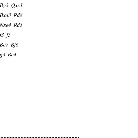
Bg3
Qxc1
Bxd3
Rd8
Nxe4
Rd3
f3
f5
Bc7
Bf6
g3
Bc4