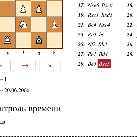
17.
Nxe6
Bxe6
18.
19.
Rxc1
Rxd3
20.
21.
Be4
Nxe4
22.
23.
Ra1
b6
24.
25.
Nf2
Rb3
26.
27.
Re1
Bd4
28.
e
f
g
h
>
→
»
29.
Be5
Bxe5
1
—
— 20.06.2006
нтроль времени
да