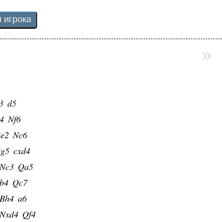
»
3
d5
4
Nf6
e2
Nc6
g5
cxd4
Nc3
Qa5
b4
Qc7
Bh4
a6
Nxd4
Qf4