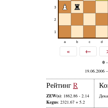
3
2
1
a
b
c
d
«
←
0
19.06.2006 
Рейтинг
R
Ко
ZEW(s)
: 1862.86 - 2.14
Дека
Kegus
: 2321.67 + 5.2