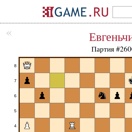
«
Евгеньч
Партия #260
8
7
6
5
4