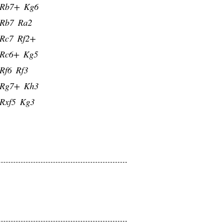
Rb7+
Kg6
Rb7
Ra2
Rc7
Rf2+
Rc6+
Kg5
Rf6
Rf3
Rg7+
Kh3
Rxf5
Kg3