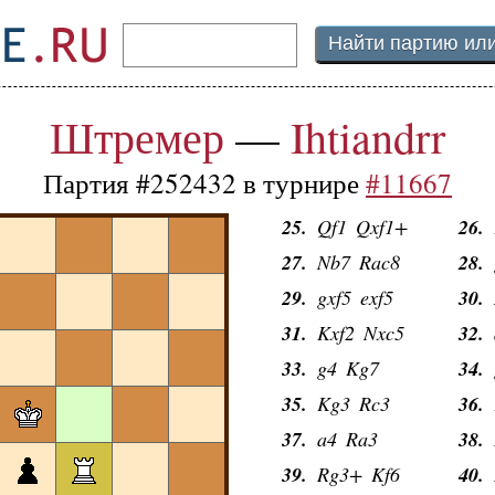
13.
Nxe4
dxe4
14.
15.
fxg3
Qd5
16.
17.
0-0
Nd7
18.
Штремер
—
19.
Ihtiandrr
Raf1
Qb5
20.
21.
Rf2
Qb1+
22.
Партия #252432 в турнире
#11667
23.
Rf2
Rfc8
24.
25.
Qf1
Qxf1+
26.
27.
Nb7
Rac8
28.
29.
gxf5
exf5
30.
31.
Kxf2
Nxc5
32.
33.
g4
Kg7
34.
35.
Kg3
Rc3
36.
37.
a4
Ra3
38.
39.
Rg3+
Kf6
40.