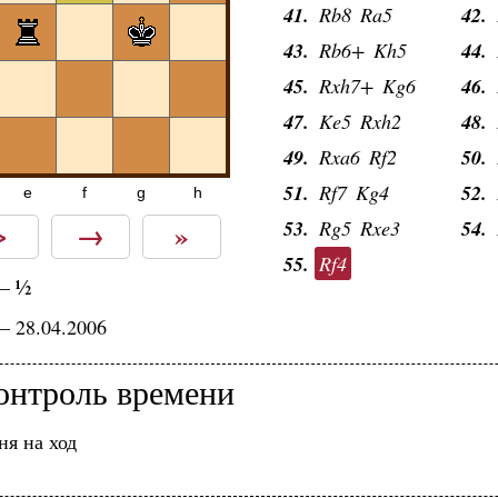
41.
Rb8
Ra5
42.
43.
Rb6+
Kh5
44.
45.
Rxh7+
Kg6
46.
47.
Ke5
Rxh2
48.
49.
Rxa6
Rf2
50.
51.
Rf7
Kg4
52.
e
f
g
h
>
→
»
53.
Rg5
Rxe3
54.
55.
Rf4
½
—
— 28.04.2006
онтроль времени
ня на ход