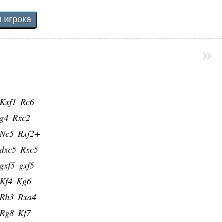
Nd2
Bxg3
Nxc4
0-0
Rf4
f5
»
Rh4
g6
Rf1
Qb5
Nd6
Qb1+
Kxf1
Rc6
g4
Rxc2
Nc5
Rxf2+
dxc5
Rxc5
gxf5
gxf5
Kf4
Kg6
Rh3
Rxa4
Rg8
Kf7