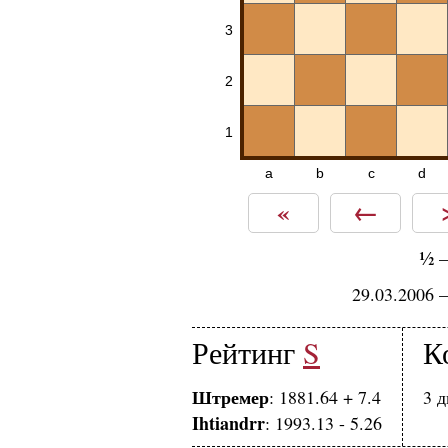
3
2
1
a
b
c
d
«
←
½
29.03.2006 
Рейтинг
S
К
Штремер
: 1881.64 + 7.4
3 д
Ihtiandrr
: 1993.13 - 5.26