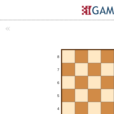
«
8
7
6
5
4