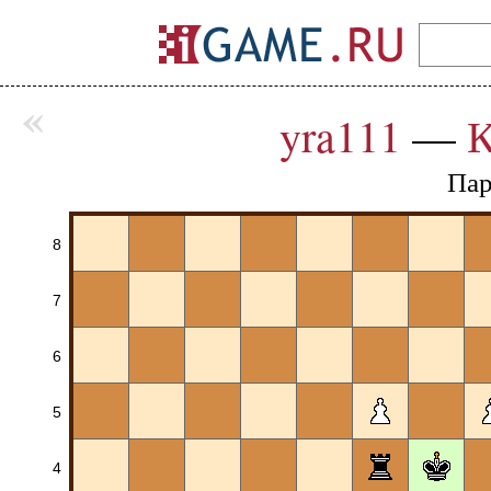
«
yra111
—
К
Пар
8
7
6
5
4