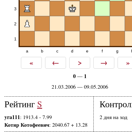
3
2
1
a
b
c
d
e
f
g
«
←
>
→
»
0
1
—
21.03.2006 — 09.05.2006
Рейтинг
S
Контрол
yra111
: 1913.4 - 7.99
2 дня на ход
Котяр Котофеевич
: 2040.67 + 13.28