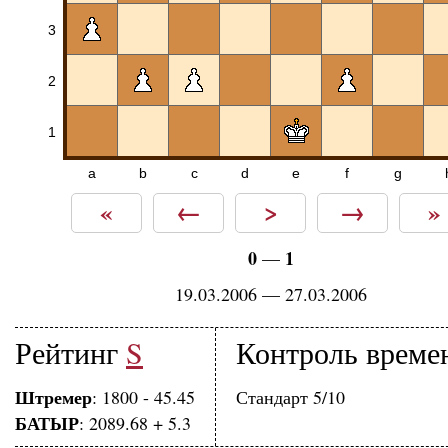
3
2
1
a
b
c
d
e
f
g
«
←
>
→
»
0
1
—
19.03.2006 — 27.03.2006
Рейтинг
S
Контроль време
Штремер
: 1800 - 45.45
Стандарт 5/10
БАТЫР
: 2089.68 + 5.3