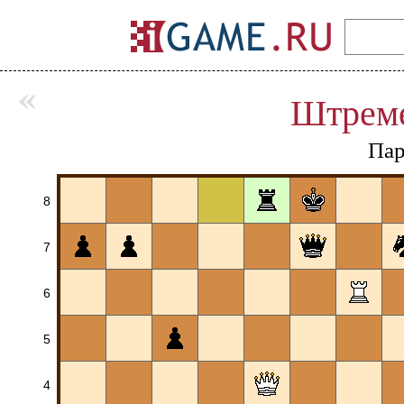
«
Штрем
Пар
8
7
6
5
4