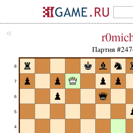
«
r0mic
Партия #247
8
7
6
5
4