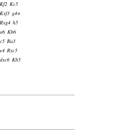
Kf2
Kc5
Kxf3
g4+
Rxg4
h5
a6
Kb6
c5
Ra3
e4
Rxc5
dxc6
Kb5