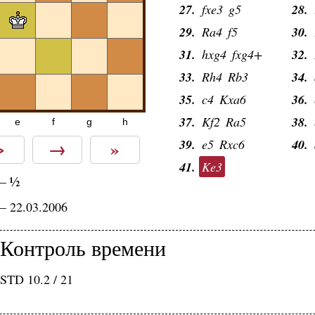
27.
fxe3
g5
28.
29.
Ra4
f5
30.
31.
hxg4
fxg4+
32.
33.
Rh4
Rb3
34.
35.
c4
Kxa6
36.
37.
Kf2
Ra5
38.
e
f
g
h
>
→
»
39.
e5
Rxc6
40.
41.
Ke3
½
—
— 22.03.2006
Контроль времени
STD 10.2 / 21