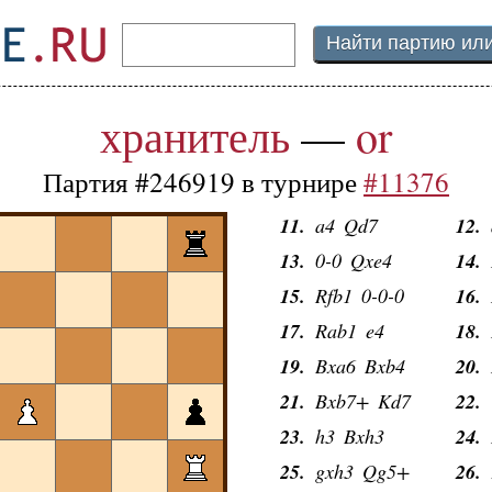
1.
d4
Nf6
2.
c
3.
Nc3
d5
4.
c
хранитель
5.
—
e4
Nxc3
or
6.
b
7.
d5
Nd7
8.
N
Партия #246919 в турнире
#11376
9.
Bc4
Nc5
10.
11.
a4
Qd7
12.
13.
0-0
Qxe4
14.
15.
Rfb1
0-0-0
16.
17.
Rab1
e4
18.
19.
Bxa6
Bxb4
20.
21.
Bxb7+
Kd7
22.
23.
h3
Bxh3
24.
25.
gxh3
Qg5+
26.