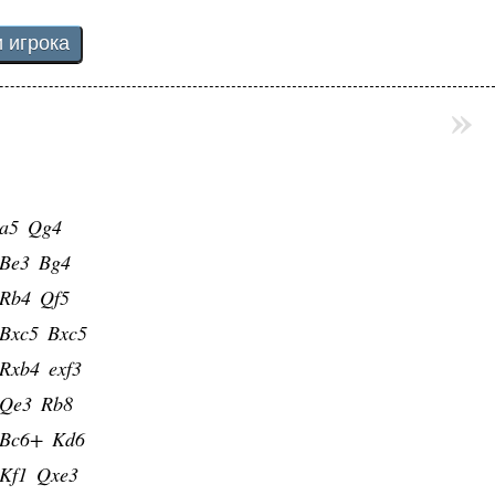
4
g6
xd5
Nxd5
»
xc3
e5
f3
f6
Qe2
a6
a5
Qg4
Be3
Bg4
Rb4
Qf5
Bxc5
Bxc5
Rxb4
exf3
Qe3
Rb8
Bc6+
Kd6
Kf1
Qxe3