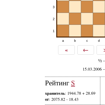
3
2
1
a
b
c
d
«
←
½
15.03.2006 
Рейтинг
S
хранитель
: 1944.78 + 28.69
or
: 2075.82 - 18.43