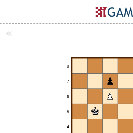
«
8
7
6
5
4