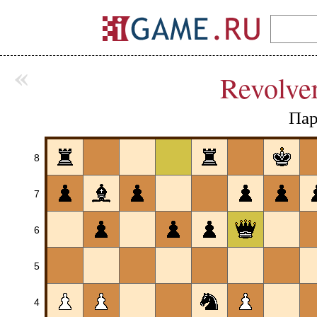
«
Revolve
Пар
8
7
6
5
4