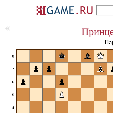
«
Принце
Па
8
7
6
5
4