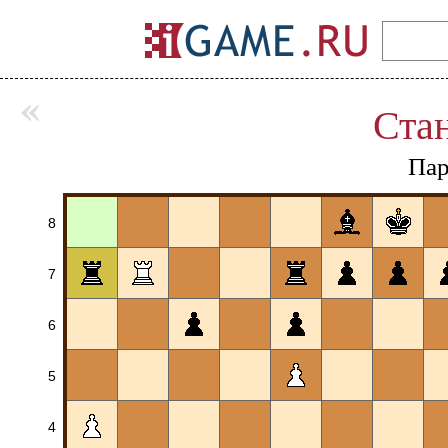
«
Ста
Пар
8
7
6
5
4