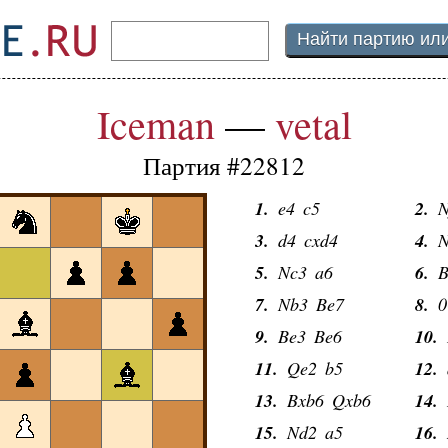
Iceman
—
vetal
Партия #22812
1.
e4
c5
2.
N
3.
d4
cxd4
4.
N
5.
Nc3
a6
6.
B
7.
Nb3
Be7
8.
0
9.
Be3
Be6
10.
11.
Qe2
b5
12.
13.
Bxb6
Qxb6
14.
15.
Nd2
a5
16.