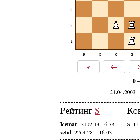
3
2
1
a
b
c
d
«
←
0
24.04.2003 
Рейтинг
S
Ко
Iceman
: 2102.43 - 6.78
STD 5
vetal
: 2264.28 + 16.03