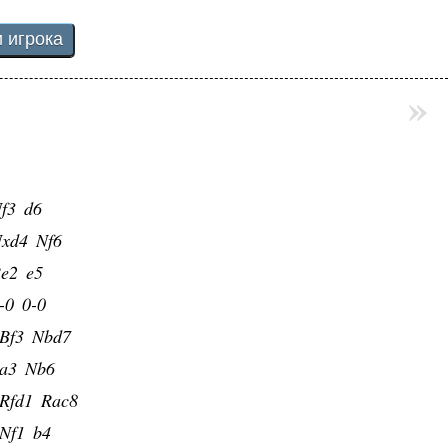
»
f3
d6
xd4
Nf6
e2
e5
-0
0-0
Bf3
Nbd7
a3
Nb6
Rfd1
Rac8
Nf1
b4