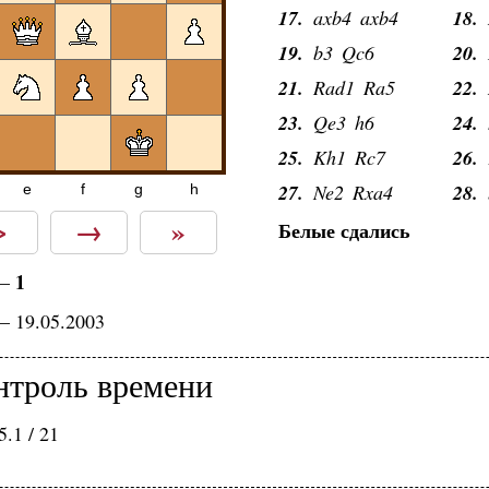
17.
axb4
axb4
18.
19.
b3
Qc6
20.
21.
Rad1
Ra5
22.
23.
Qe3
h6
24.
25.
Kh1
Rc7
26.
27.
Ne2
Rxa4
28.
e
f
g
h
>
→
»
Белые сдались
1
—
— 19.05.2003
нтроль времени
.1 / 21