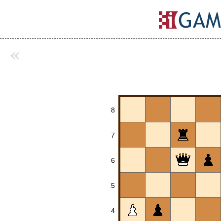
«
8
7
6
5
4