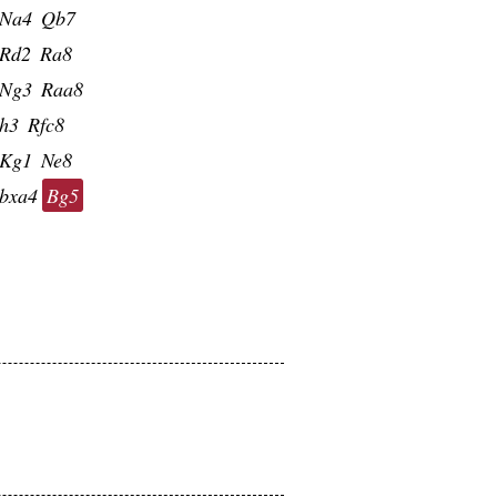
Na4
Qb7
Rd2
Ra8
Ng3
Raa8
h3
Rfc8
Kg1
Ne8
bxa4
Bg5