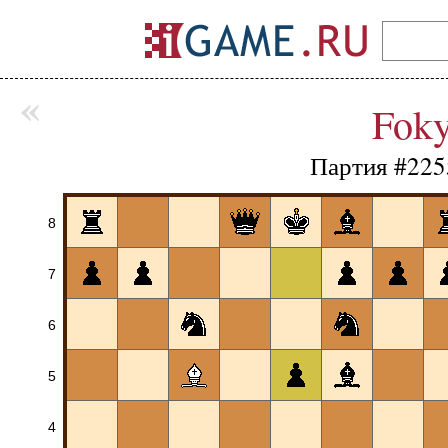
«
Fok
Партия #225
8
7
6
5
4