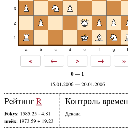
3
2
1
a
b
c
d
e
f
g
«
←
>
→
»
0
1
—
15.01.2006 — 20.01.2006
Рейтинг
R
Контроль време
Fokys
: 1585.25 - 4.81
Декада
шейх
: 1973.59 + 19.23