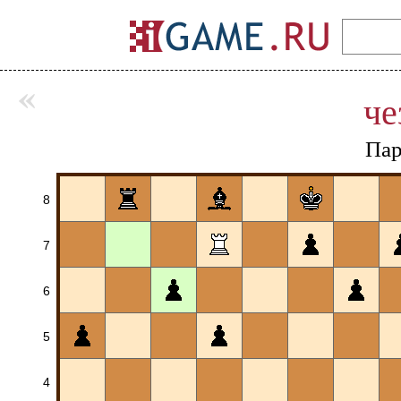
«
че
Пар
8
7
6
5
4