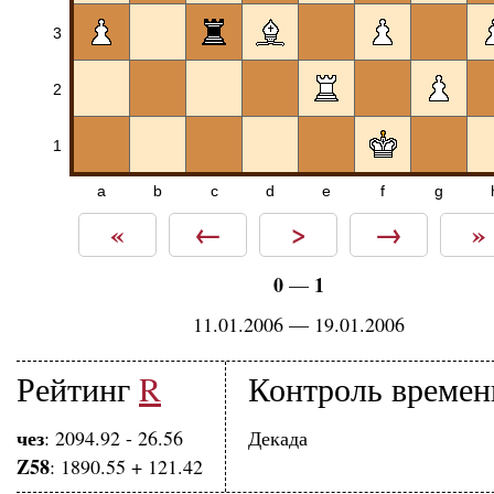
3
2
1
a
b
c
d
e
f
g
«
←
>
→
»
0
1
—
11.01.2006 — 19.01.2006
Рейтинг
R
Контроль времен
чез
: 2094.92 - 26.56
Декада
Z58
: 1890.55 + 121.42